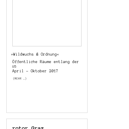
&
»
Wildwuchs
Ordnung«
Öffentliche Räume entlang der
U5
April – Oktober 2017
(MEHR …)
rotor Graz …